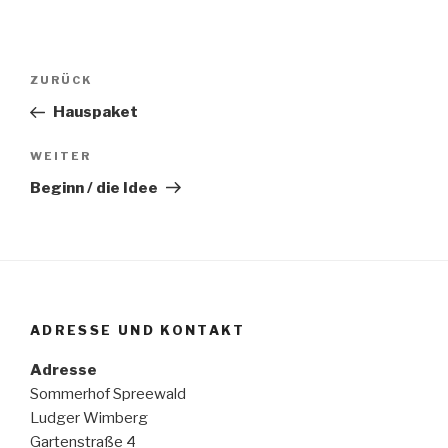
Beitragsnavigation
ZURÜCK
Vorheriger
Beitrag
Hauspaket
WEITER
Nächster
Beitrag
Beginn / die Idee
ADRESSE UND KONTAKT
Adresse
Sommerhof Spreewald
Ludger Wimberg
Gartenstraße 4