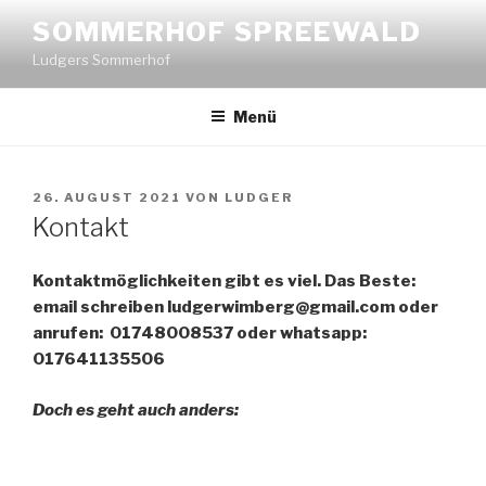
Zum
SOMMERHOF SPREEWALD
Inhalt
Ludgers Sommerhof
springen
Menü
VERÖFFENTLICHT
26. AUGUST 2021
VON
LUDGER
AM
Kontakt
Kontaktmöglichkeiten gibt es viel. Das Beste:
email schreiben ludgerwimberg@gmail.com oder
anrufen: 01748008537 oder whatsapp:
017641135506
Doch es geht auch anders: