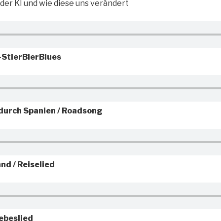
der KI und wie diese uns verändert
StierBierBlues
 durch Spanien / Roadsong
nd / Reiselied
iebeslied