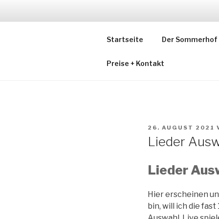
Zum
Inhalt
SOMMERH
springen
Startseite
Der Sommerhof
Ludgers Sommerhof
Preise + Kontakt
VERÖFFENTLICHT
26. AUGUST 2021
AM
Lieder Aus
Lieder Aus
Hier erscheinen un
bin, will ich die fa
Auswahl. Live spie