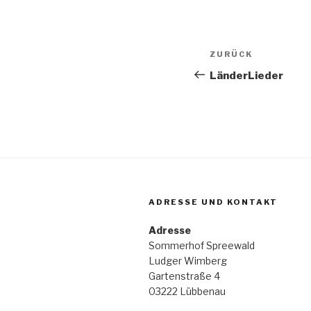
Beitragsnav
ZURÜCK
Vorheriger
Beitrag
LänderLieder
ADRESSE UND KONTAKT
Adresse
Sommerhof Spreewald
Ludger Wimberg
Gartenstraße 4
03222 Lübbenau