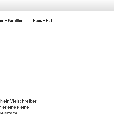
en + Familien
Haus + Hof
h ein Vielschreiber
 hier eine kleine
Openstage