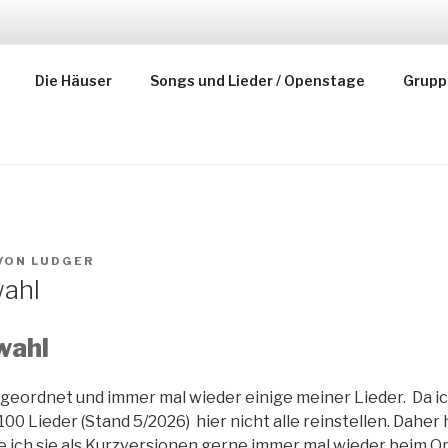
OF SPREEWALD
Die Häuser
Songs und Lieder / Openstage
Grupp
VON
LUDGER
wahl
wahl
geordnet und immer mal wieder einige meiner Lieder. Da ic
st 100 Lieder (Stand 5/2026) hier nicht alle reinstellen. Daher
le ich sie als Kurzversionen gerne immer mal wieder beim 